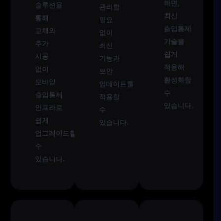
하면,
솔루션을
관리할
최신
통해
필요
출입통제
교체와
없이
기술을
추가
최신
쉽게
시공
기능과
적용해
없이
보안
활성화할
모바일
업데이트를
수
출입통제
적용할
있습니다.
인프라로
수
쉽게
있습니다.
업그레이드할
수
있습니다.