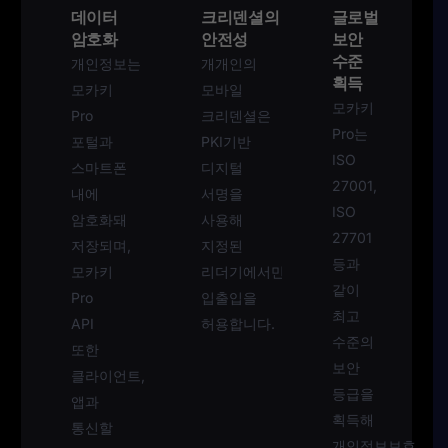
데이터
크리덴셜의
글로벌
암호화
안전성
보안
수준
개인정보는
개개인의
획득
모카키
모바일
모카키
Pro
크리덴셜은
Pro는
포털과
PKI기반
ISO
스마트폰
디지털
27001,
내에
서명을
ISO
암호화돼
사용해
27701
저장되며,
지정된
등과
모카키
리더기에서만
같이
Pro
입출입을
최고
API
허용합니다.
수준의
또한
보안
클라이언트,
등급을
앱과
획득해
통신할
개인정보보호