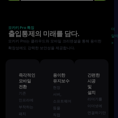
모카키 Pro 특징
더
출입통제의 미래를 담다.
알
모카키 Pro는 클라우드와 모바일 크리덴셜을 통해 용이한
>
확장성에도 강력한 보안성을 제공합니다.
즉각적인
용이한
간편한
모바일
유지보수
시공
전환
및
현장
설치
기존
서버,
리더기를
인프라에
소프트웨어
이더넷에
부착하는
등을
연결하기만
패치
직접